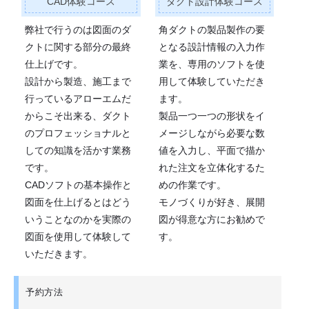
CAD体験コース
ダクト設計体験コース
弊社で行うのは図面のダ
角ダクトの製品製作の要
クトに関する部分の最終
となる設計情報の入力作
仕上げです。
業を、専用のソフトを使
設計から製造、施工まで
用して体験していただき
行っているアローエムだ
ます。
からこそ出来る、ダクト
製品一つ一つの形状をイ
のプロフェッショナルと
メージしながら必要な数
しての知識を活かす業務
値を入力し、平面で描か
です。
れた注文を立体化するた
CADソフトの基本操作と
めの作業です。
図面を仕上げるとはどう
モノづくりが好き、展開
いうことなのかを実際の
図が得意な方にお勧めで
図面を使用して体験して
す。
いただきます。
予約方法