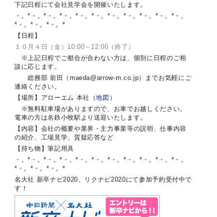
下記日程にて会社見学会を開催いたします。
・。*・。*・。*・。*・。*・。*・。*・。*・。*・。*・。
*・。*・。*・。*
【日程】
１０月４日（金）10:00～12:00（終了）
※上記日程でご都合が合わない方は、個別に日程のご相
談に応じます。
総務部 前田（maeda@arrow-m.co.jp）までお気軽にご
連絡ください。
【場所】アローエム 本社（
地図
）
※無料駐車場がありますので、お車でお越しください。
電車の方は名鉄小牧駅より送迎いたします。
【内容】会社の概要や業界・主力事業等の説明、仕事内容
の紹介、工場見学、質疑応答など
【持ち物】筆記用具
・。*・。*・。*・。*・。*・。*・。*・。*・。*・。*・。
*・。*・。*・。*
名大社 新卒ナビ2020、リクナビ2020にて参加予約受付中で
す！