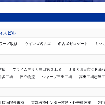
ィスビル
ワーズ改修
ウインズ名古屋
名古屋ゼロゲート
ミツ
作棟
プライムデリカ豊田第２工場
ＪＳＲ四日市ＣＲ新
知多工場
日立物流
シャープ三重工場
高田工場志津
付属病院外来棟
東部医療センター救急・外来棟改築
刈