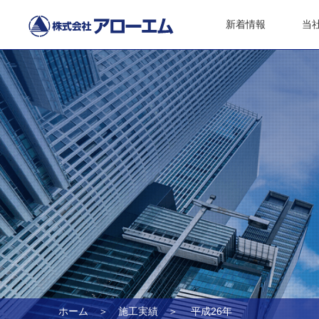
新着情報
当
ホーム
＞
施工実績
＞ 平成26年