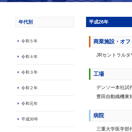
年代別
平成26年
令和５年
商業施設・オフ
JRセントラルタ
令和４年
令和３年
工場
デンソー本社試
令和２年
豊田自動織機東
令和元年
病院
平成30年
三重大学医学部