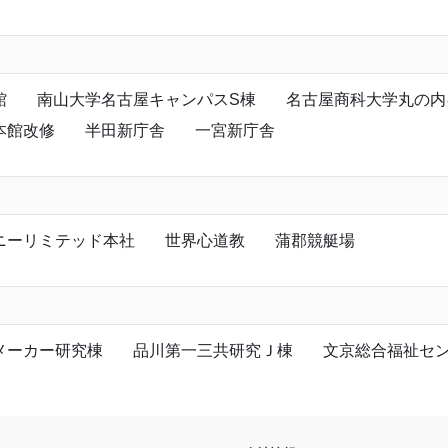
館
南山大学名古屋キャンパスS棟
名古屋商科大学丸の内
本館改修
半田新庁舎
一宮新庁舎
ニーリミテッド本社
世界心道教
蒲郡競艇場
メーカー研究棟
品川第一三共研究Ｊ棟
文京総合福祉セ