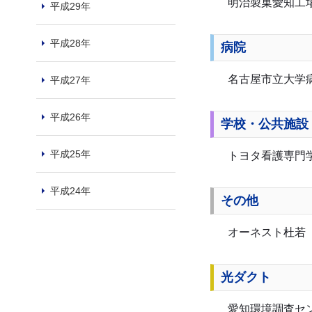
明治製菓愛知工
平成29年
平成28年
病院
名古屋市立大学
平成27年
平成26年
学校・公共施設
平成25年
トヨタ看護専門
平成24年
その他
オーネスト杜若
光ダクト
愛知環境調査セ