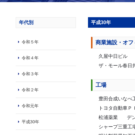
年代別
平成30年
令和５年
商業施設・オフ
久屋中日ビル
令和４年
ザ・モール春日
令和３年
工場
令和２年
豊田合成いなべ
令和元年
トヨタ自動車Ｐ
松浦薬業
デ
平成30年
シャープ三重工