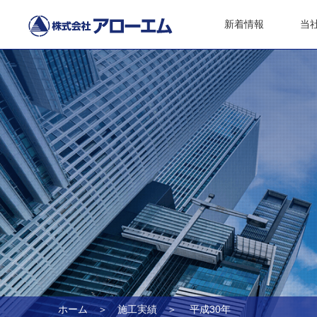
新着情報
当
ホーム
＞
施工実績
＞ 平成30年