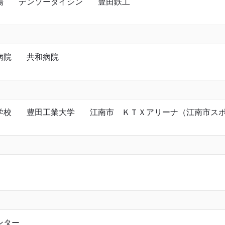
場
デンソーダイシン
豊田鉄工
病院
共和病院
学校
豊田工業大学
江南市 ＫＴＸアリーナ（江南市ス
ンター