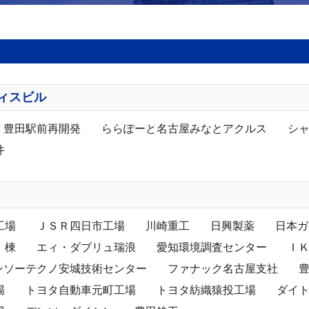
ィスビル
豊田駅前再開発
ららぽーと名古屋みなとアクルス
シ
井
工場
ＪＳＲ四日市工場
川崎重工
日興製薬
日本ガ
Ｉ棟
エィ・ダブリュ瑞浪
愛知環境調査センター
Ｉ
ンソーテクノ安城技術センター
ファナック名古屋支社
場
トヨタ自動車元町工場
トヨタ紡織猿投工場
ダイ