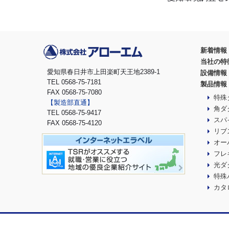
新着情報
当社の特
愛知県春日井市上田楽町天王地2389-1
設備情報
TEL 0568-75-7181
製品情報
FAX 0568-75-7080
特殊
【製造部直通】
角ダ
TEL 0568-75-9417
スパ
FAX 0568-75-4120
リブ
オー
フレ
光ダ
特殊
カタ