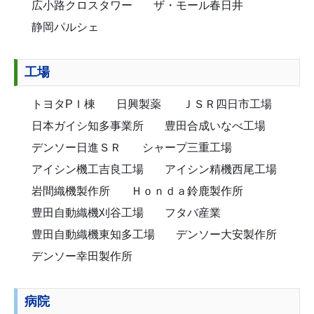
広小路クロスタワー
ザ・モール春日井
静岡パルシェ
工場
トヨタPＩ棟
日興製薬
ＪＳＲ四日市工場
日本ガイシ知多事業所
豊田合成いなべ工場
デンソー日進ＳＲ
シャープ三重工場
アイシン機工吉良工場
アイシン精機西尾工場
岩間織機製作所
Ｈｏｎｄａ鈴鹿製作所
豊田自動織機刈谷工場
フタバ産業
豊田自動織機東知多工場
デンソー大安製作所
デンソー幸田製作所
病院