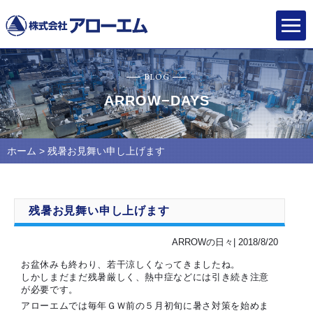
BLOG
ARROW−DAYS
ホーム
> 残暑お見舞い申し上げます
残暑お見舞い申し上げます
ARROWの日々| 2018/8/20
お盆休みも終わり、若干涼しくなってきましたね。
しかしまだまだ残暑厳しく、熱中症などには引き続き注意
が必要です。
アローエムでは毎年ＧＷ前の５月初旬に暑さ対策を始めま