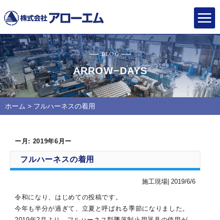
BLOG
ARROW−DAYS
ホーム
> フルハーネスの着用
ー月:
2019年6月
ー
フルハーネスの着用
施工現場| 2019/6/6
令和になり、はじめての投稿です。
今年も半分が過ぎて、立夏と呼ばれる季節になりました。
2019年2月より、フルハーネス型墜落制止用器具の使用が