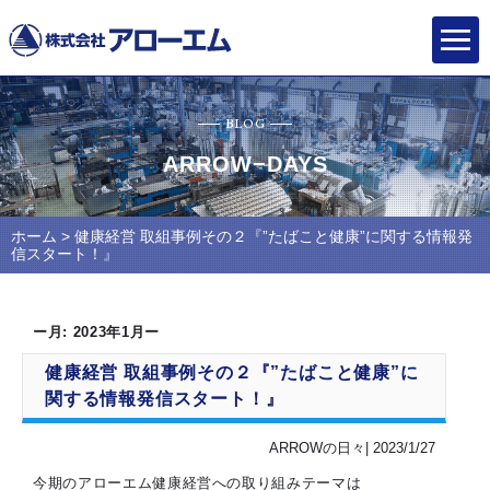
BLOG
ARROW−DAYS
ホーム
> 健康経営 取組事例その２『”たばこと健康”に関する情報発
信スタート！』
ー月:
2023年1月
ー
健康経営 取組事例その２『”たばこと健康”に
関する情報発信スタート！』
ARROWの日々| 2023/1/27
今期のアローエム健康経営への取り組みテーマは