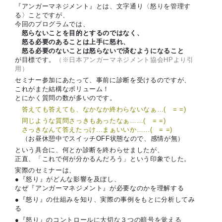
『アンガーマネジメント』とは、文字通り〈怒りを管理す
る〉ことですが、
今回のプログラムでは、
怒らないことを目的とするのではなく、
怒る必要のあることは上手に怒れ、
怒る必要のないことは怒らないで済むようになること
が目標です。
（※日本アンガーマネジメント協会HPより引
用）
セミナー参加にあたって、事前に診断を受けるのですが、
これがまた結構なボリューム！
とにかく質問の数が多いのです。
答えても答えても、なかなか終わらないなぁ…( = =)
同じような質問さっきもあったなぁ……( = =)
さっきなんて答えたっけ…まぁいいか……( = =)
（お昼休憩中でスイッチOFF状態なので、感情が無）
という具合に、何とか診断を終わらせましたが、
正直、「これで何が分かるんだろう」という印象でした。
実際のセミナーは、
●『怒り』がどんな影響を及ぼし、
なぜ『アンガーマネジメント』が必要なのかを理解する
●『怒り』の仕組みを知り、実際の事例をもとに分析してみ
る
●『怒り』のコントロールに大切な３つの暗号を覚える