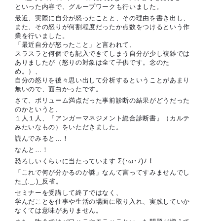
といった内容で、グループワークも行いました。
最近、実際に自分が怒ったことと、その理由を書き出し、
また、その怒りが何割程度だったか点数をつけるという作
業を行いました。
「最近自分が怒ったこと」と言われて、
スラスラと何個でも記入できてしまう自分が少し複雑では
ありましたが
（怒りの対象は全て子供です。念のた
め。）
、
自分の怒りを後々思い出して分析するということがあまり
無いので、面白かったです。
さて、ボリューム満点だった事前診断の結果がどうだった
のかというと、
１人１人、『アンガーマネジメント総合診断書』（カルテ
みたいなもの）をいただきました。
読んでみると…！
なんと…！
恐ろしいくらいに当たっています
Σ(･ω･ﾉ)ﾉ！
「これで何が分かるのか謎」なんて言ってすみませんでし
た_(._.)_反省。
セミナーを受講して終了ではなく、
学んだことを仕事や生活の場面に取り入れ、実践していか
なくては意味がありません。