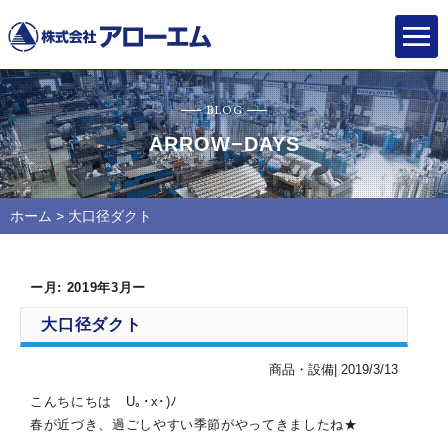
BLOG
ARROW−DAYS
ホーム
> 大口径ダクト
ー月:
2019年3月
ー
大口径ダクト
商品・設備| 2019/3/13
こんちにちは U｡･x･)ﾉ
春が近づき、過ごしやすい季節がやってきましたね★