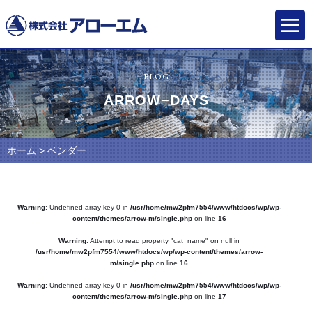
BLOG
ARROW−DAYS
ホーム
> ベンダー
Warning
: Undefined array key 0 in
/usr/home/mw2pfm7554/www/htdocs/wp/wp-
content/themes/arrow-m/single.php
on line
16
Warning
: Attempt to read property "cat_name" on null in
/usr/home/mw2pfm7554/www/htdocs/wp/wp-content/themes/arrow-
m/single.php
on line
16
Warning
: Undefined array key 0 in
/usr/home/mw2pfm7554/www/htdocs/wp/wp-
content/themes/arrow-m/single.php
on line
17