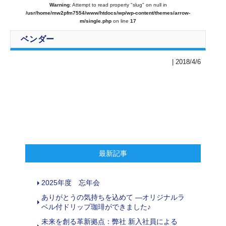
Warning
: Attempt to read property "slug" on null in
/usr/home/mw2pfm7554/www/htdocs/wp/wp-content/themes/arrow-
m/single.php
on line
17
ベンダー
| 2018/4/6
最新記事
2025年度 忘年会
ありがとうの気持ちを込めて ―オリジナルラ
ベル付ドリップ珈琲ができました♪
未来を創る革新拠点：弊社 新入社員による