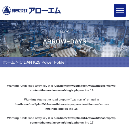
BLOG
ARROW−DAYS
ホーム
> CIDAN K25 Power Folder
Warning
: Undefined array key 0 in
/usr/home/mw2pfm7554/www/htdocs/wp/wp-
content/themes/arrow-m/single.php
on line
16
Warning
: Attempt to read property "cat_name" on null in
/usr/home/mw2pfm7554/www/htdocs/wp/wp-content/themes/arrow-
m/single.php
on line
16
Warning
: Undefined array key 0 in
/usr/home/mw2pfm7554/www/htdocs/wp/wp-
content/themes/arrow-m/single.php
on line
17