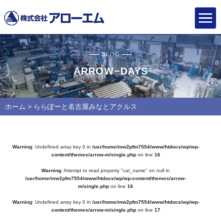
BLOG
ARROW−DAYS
ホーム
> ららぽーと名古屋みなとアクルス
Warning
: Undefined array key 0 in
/usr/home/mw2pfm7554/www/htdocs/wp/wp-
content/themes/arrow-m/single.php
on line
16
Warning
: Attempt to read property "cat_name" on null in
/usr/home/mw2pfm7554/www/htdocs/wp/wp-content/themes/arrow-
m/single.php
on line
16
Warning
: Undefined array key 0 in
/usr/home/mw2pfm7554/www/htdocs/wp/wp-
content/themes/arrow-m/single.php
on line
17